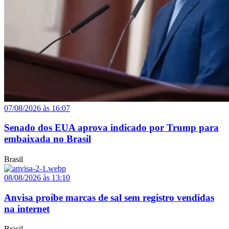
07/08/2026 às 16:07
Senado dos EUA aprova indicado por Trump para
embaixada no Brasil
Brasil
08/08/2026 às 13:10
Anvisa proíbe marcas de sal sem registro vendidas
na internet
Brasil