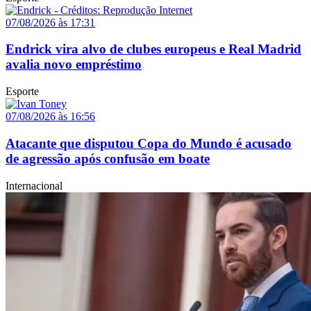
07/08/2026 às 17:31
Endrick vira alvo de clubes europeus e Real Madrid
avalia novo empréstimo
Esporte
07/08/2026 às 16:56
Atacante que disputou Copa do Mundo é acusado
de agressão após confusão em boate
Internacional