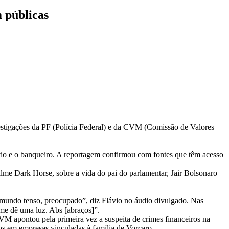
 públicas
estigações da PF (Polícia Federal) e da CVM (Comissão de Valores
lávio e o banqueiro. A reportagem confirmou com fontes que têm acesso
lme Dark Horse, sobre a vida do pai do parlamentar, Jair Bolsonaro
o mundo tenso, preocupado”, diz Flávio no áudio divulgado. Nas
 me dê uma luz. Abs [abraços]”.
M apontou pela primeira vez a suspeita de crimes financeiros na
sos em empresas vinculadas à família de Vorcaro.