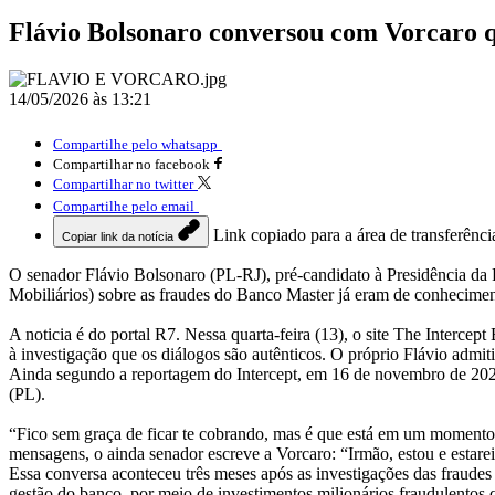
Flávio Bolsonaro conversou com Vorcaro q
14/05/2026 às 13:21
Compartilhe pelo whatsapp
Compartilhar no facebook
Compartilhar no twitter
Compartilhe pelo email
Link copiado para a área de transferênci
Copiar link da notícia
O senador Flávio Bolsonaro (PL-RJ), pré-candidato à Presidência da
Mobiliários) sobre as fraudes do Banco Master já eram de conhecimen
A noticia é do portal R7. Nessa quarta-feira (13), o site The Interce
à investigação que os diálogos são autênticos. O próprio Flávio admiti
Ainda segundo a reportagem do Intercept, em 16 de novembro de 2025,
(PL).
“Fico sem graça de ficar te cobrando, mas é que está em um momento 
mensagens, o ainda senador escreve a Vorcaro: “Irmão, estou e estare
Essa conversa aconteceu três meses após as investigações das fraude
gestão do banco, por meio de investimentos milionários fraudulentos q