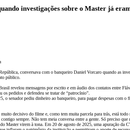
uando investigações sobre o Master já eram
a
 República, conversava com o banqueiro Daniel Vorcaro quando as inv
to público.
pt Brasil revelou mensagens por escrito e em áudio dos contatos entre F
u os pedidos e defendeu se tratar de “patrocínio”.
 o senador pediu dinheiro ao banqueiro, para pagar despesas com o fi
muito decisivo do filme e, como tem muita parcela para trás, está tod
i contigo sempre. Não tem meia conversa entre a gente. Só preciso que
s do Master virem à tona. Em 20 de agosto de 2025, uma apuração da CV
ue inflaram o patrimônio da instituição e permitiram o aporte de recur