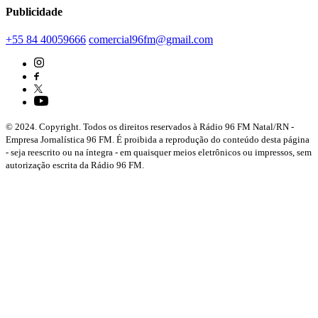
Publicidade
+55 84 40059666
comercial96fm@gmail.com
© 2024. Copyright. Todos os direitos reservados à Rádio 96 FM Natal/RN -
Empresa Jornalística 96 FM. É proibida a reprodução do conteúdo desta página
- seja reescrito ou na íntegra - em quaisquer meios eletrônicos ou impressos, sem
autorização escrita da Rádio 96 FM.