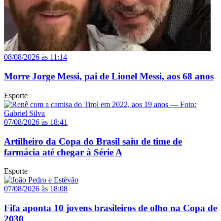
08/08/2026 às 11:14
Morre Jorge Messi, pai de Lionel Messi, aos 68 anos
Esporte
07/08/2026 às 18:41
Artilheiro da Copa do Brasil saiu de time de
farmácia até chegar à Série A
Esporte
07/08/2026 às 18:08
Fifa aponta 10 jovens brasileiros de olho na Copa de
2030