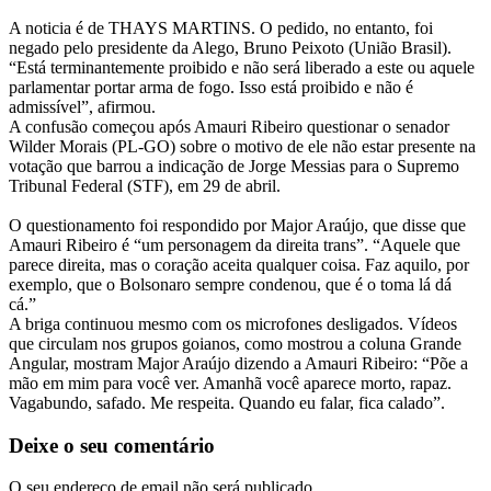
A noticia é de THAYS MARTINS. O pedido, no entanto, foi
negado pelo presidente da Alego, Bruno Peixoto (União Brasil).
“Está terminantemente proibido e não será liberado a este ou aquele
parlamentar portar arma de fogo. Isso está proibido e não é
admissível”, afirmou.
A confusão começou após Amauri Ribeiro questionar o senador
Wilder Morais (PL-GO) sobre o motivo de ele não estar presente na
votação que barrou a indicação de Jorge Messias para o Supremo
Tribunal Federal (STF), em 29 de abril.
O questionamento foi respondido por Major Araújo, que disse que
Amauri Ribeiro é “um personagem da direita trans”. “Aquele que
parece direita, mas o coração aceita qualquer coisa. Faz aquilo, por
exemplo, que o Bolsonaro sempre condenou, que é o toma lá dá
cá.”
A briga continuou mesmo com os microfones desligados. Vídeos
que circulam nos grupos goianos, como mostrou a coluna Grande
Angular, mostram Major Araújo dizendo a Amauri Ribeiro: “Põe a
mão em mim para você ver. Amanhã você aparece morto, rapaz.
Vagabundo, safado. Me respeita. Quando eu falar, fica calado”.
Deixe o seu comentário
O seu endereço de email não será publicado