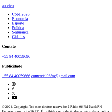
ao vivo
Copa 2026
Economia
Esporte
Política
Segurança
Cidades
Contato
+55 84 40059696
Publicidade
+55 84 40059666
comercial96fm@gmail.com
© 2024. Copyright. Todos os direitos reservados à Rádio 96 FM Natal/RN -
Empresa Jornalística 96 FM. É proibida a reprodução do conteúdo desta página