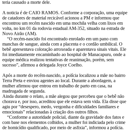
teria causado a morte dele.
A noticia é de CAIO RAMOS. Conforme a corporação, uma equipe
de catadores de material recicável acionou a PM e informou que
encontrou um recém nascido em uma mochila velha com lixos em
volta, no km 01 da rodovia estadual AM-352, situado na estrada de
Novo Airão (AM).
“O recém-nascido foi encontrado enrolado em um pano com
manchas de sangue, ainda com a placenta e o cordão umbilical. O
bebê apresentava coloração arroxeada e aparentava sinais vitais. Ele
foi imediatamente encaminhado ao hospital de Manacapuru, onde a
equipe médica realizou tentativas de reanimação, porém, sem
sucesso”, afirmou a delegada Joyce Coelho.
Após a morte do recém-nascido, a polícia localizou a mãe no bairro
Terra Preta e enviou agentes ao local. Durante a abordagem, a
mulher afirmou que entrou em trabalho de parto em casa, na
madrugada de segunda.
Ainda durante o relato, a mãe alegou que percebeu que o bebê não
chorava e, por isso, acreditou que ele estava sem vida. Ela disse que
agiu por “desespero, medo, vergonha e dificuldades familiares e
emocionais” relacionadas à criação dos outros filhos.
“Conforme a autoridade policial, diante da gravidade dos fatos e
com base nos elementos colhidos, a mulher foi indiciada pelo crime
de homicídio qualificado, por meio de asfixia”, informou a polícia.