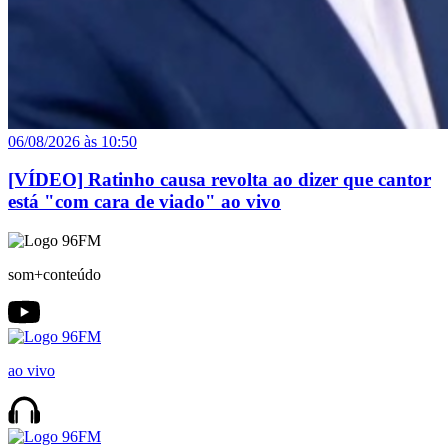
06/08/2026 às 10:50
[VÍDEO] Ratinho causa revolta ao dizer que cantor
está "com cara de viado" ao vivo
som+conteúdo
ao vivo