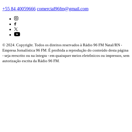
+55 84 40059666
comercial96fm@gmail.com
© 2024. Copyright. Todos os direitos reservados à Rádio 96 FM Natal/RN -
Empresa Jornalística 96 FM. É proibida a reprodução do conteúdo desta página
- seja reescrito ou na íntegra - em quaisquer meios eletrônicos ou impressos, sem
autorização escrita da Rádio 96 FM.