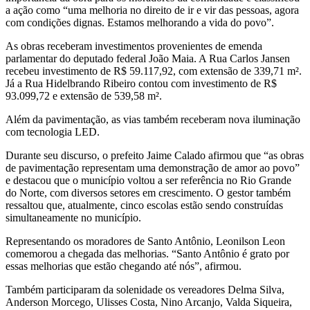
a ação como “uma melhoria no direito de ir e vir das pessoas, agora
com condições dignas. Estamos melhorando a vida do povo”.
As obras receberam investimentos provenientes de emenda
parlamentar do deputado federal João Maia. A Rua Carlos Jansen
recebeu investimento de R$ 59.117,92, com extensão de 339,71 m².
Já a Rua Hidelbrando Ribeiro contou com investimento de R$
93.099,72 e extensão de 539,58 m².
Além da pavimentação, as vias também receberam nova iluminação
com tecnologia LED.
Durante seu discurso, o prefeito Jaime Calado afirmou que “as obras
de pavimentação representam uma demonstração de amor ao povo”
e destacou que o município voltou a ser referência no Rio Grande
do Norte, com diversos setores em crescimento. O gestor também
ressaltou que, atualmente, cinco escolas estão sendo construídas
simultaneamente no município.
Representando os moradores de Santo Antônio, Leonilson Leon
comemorou a chegada das melhorias. “Santo Antônio é grato por
essas melhorias que estão chegando até nós”, afirmou.
Também participaram da solenidade os vereadores Delma Silva,
Anderson Morcego, Ulisses Costa, Nino Arcanjo, Valda Siqueira,