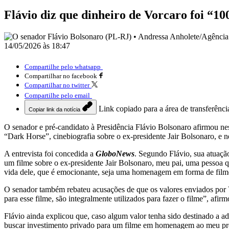
Flávio diz que dinheiro de Vorcaro foi “1
14/05/2026 às 18:47
Compartilhe pelo whatsapp
Compartilhar no facebook
Compartilhar no twitter
Compartilhe pelo email
Link copiado para a área de transferênci
Copiar link da notícia
O senador e pré-candidato à Presidência
Flávio Bolsonaro
afirmou nes
“Dark Horse”, cinebiografia sobre o ex-presidente
Jair Bolsonaro
, e 
A entrevista foi concedida a
GloboNews
. Segundo Flávio, sua atuação
um filme sobre o ex-presidente Jair Bolsonaro, meu pai, uma pessoa q
vida dele, que é emocionante, seja uma homenagem em forma de filme
O senador também rebateu acusações de que os valores enviados por V
para esse filme, são integralmente utilizados para fazer o filme”, afirm
Flávio ainda explicou que, caso algum valor tenha sido destinado a ad
buscar investimento privado para um filme em homenagem ao meu pró