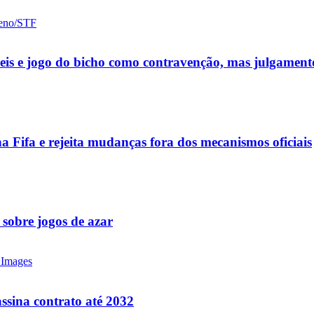
ueis e jogo do bicho como contravenção, mas julgamen
a Fifa e rejeita mudanças fora dos mecanismos oficiais
 sobre jogos de azar
ssina contrato até 2032