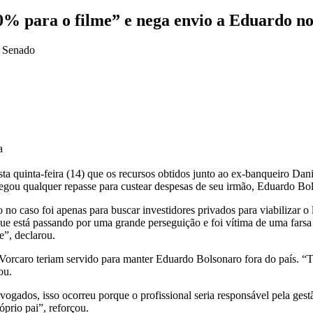
00% para o filme” e nega envio a Eduardo 
a
ta quinta-feira (14) que os recursos obtidos junto ao ex-banqueiro Da
negou qualquer repasse para custear despesas de seu irmão,
Eduardo Bol
 no caso foi apenas para buscar investidores privados para viabilizar o
ue está passando por uma grande perseguição e foi vítima de uma farsa
”, declarou.
orcaro teriam servido para manter Eduardo Bolsonaro fora do país. “T
ou.
vogados, isso ocorreu porque o profissional seria responsável pela gest
prio pai”, reforçou.