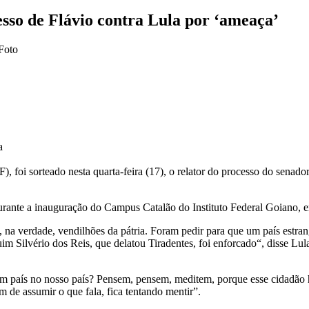
sso de Flávio contra Lula por ‘ameaça’
a
foi sorteado nesta quarta-feira (17), o relator do processo do senador
durante a inauguração do Campus Catalão do Instituto Federal Goiano,
 na verdade, vendilhões da pátria. Foram pedir para que um país estrang
uim Silvério dos Reis, que delatou Tiradentes, foi enforcado“, disse Lu
m país no nosso país? Pensem, pensem, meditem, porque esse cidadão hoj
m de assumir o que fala, fica tentando mentir”.