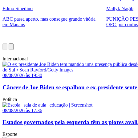
Edmo Sinedino
Mallyk Nagib
ABC passa aperto, mas consegue grande vitória
PUNIÇÃO PESA
em Manaus
QFC por confus
Internacional
08/08/2026 às 19:30
Câncer de Joe Biden se espalhou e ex-presidente sente
Política
08/08/2026 às 17:36
Estados governados pela esquerda têm as piores avali
Esporte