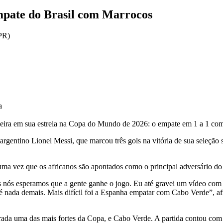
mpate do Brasil com Marrocos
a
ileira em sua estreia na Copa do Mundo de 2026: o empate em 1 a 1 com
rgentino Lionel Messi, que marcou três gols na vitória de sua seleção s
 uma vez que os africanos são apontados como o principal adversário do
os nós esperamos que a gente ganhe o jogo. Eu até gravei um vídeo c
ada demais. Mais difícil foi a Espanha empatar com Cabo Verde”, afirm
derada uma das mais fortes da Copa, e Cabo Verde. A partida contou com