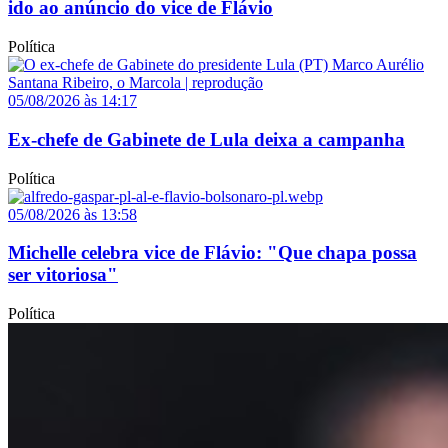
ido ao anúncio do vice de Flávio
Política
05/08/2026 às 14:17
Ex-chefe de Gabinete de Lula deixa a campanha
Política
05/08/2026 às 13:58
Michelle celebra vice de Flávio: "Que chapa possa
ser vitoriosa"
Política