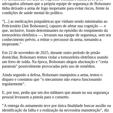
advogados afirmam que a própria equipe de segurança de Bolsonaro
tinha deixado a arma de fogo inoperante para evitar riscos, frente às
condições de saúde mental do político.
"[...] as medicações psiquiátricas que vinham sendo ministradas ao
Peticionário [Jair Bolsonaro], capazes de afetar sua cognição — e
que, inclusive, foram determinantes no episódio do rompimento da
tornozeleira eletrônica —, levaram sua equipe de segurança, sem seu
conhecimento prévio, a retirar o percussor da arma, tornando-a
inoperante."
Em 22 de novembro de 2025, durante outro período de prisão
domiciliar, Bolsonaro tentou violar a tornozeleira eletrônica usando
um ferro de solda. Na época, Bolsonaro alegou alucinação e "certa
paranoia" possivelmente provocadas pelo uso de remédios.
Ainda segundo a defesa, Bolsonaro manipulou a arma, testou o
disparo e constatou que "o mecanismo não estava funcionando
regularmente".
E, por isso, pediu que um dos militares que atuam na sua segurança
pessoal levassem a pistola para o conserto.
"A entrega do armamento teve por única finalidade buscar auxílio na
identificação da falha e a realização da necessária manutenção", diz