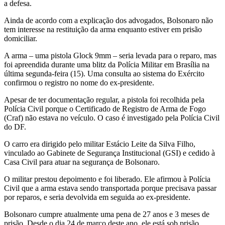
a defesa.
Ainda de acordo com a explicação dos advogados, Bolsonaro não
tem interesse na restituição da arma enquanto estiver em prisão
domiciliar.
A arma – uma pistola Glock 9mm – seria levada para o reparo, mas
foi apreendida durante uma blitz da Polícia Militar em Brasília na
última segunda-feira (15). Uma consulta ao sistema do Exército
confirmou o registro no nome do ex-presidente.
Apesar de ter documentação regular, a pistola foi recolhida pela
Polícia Civil porque o Certificado de Registro de Arma de Fogo
(Craf) não estava no veículo. O caso é investigado pela Polícia Civil
do DF.
O carro era dirigido pelo militar Estácio Leite da Silva Filho,
vinculado ao Gabinete de Segurança Institucional (GSI) e cedido à
Casa Civil para atuar na segurança de Bolsonaro.
O militar prestou depoimento e foi liberado. Ele afirmou à Polícia
Civil que a arma estava sendo transportada porque precisava passar
por reparos, e seria devolvida em seguida ao ex-presidente.
Bolsonaro cumpre atualmente uma pena de 27 anos e 3 meses de
prisão. Desde o dia 24 de março deste ano, ele está sob prisão