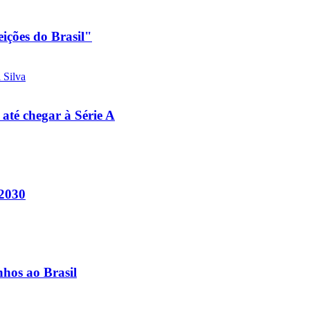
eições do Brasil"
 até chegar à Série A
 2030
nhos ao Brasil