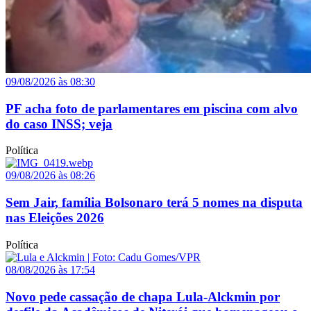
09/08/2026 às 08:30
PF acha foto de parlamentares em piscina com alvo
do caso INSS; veja
Política
09/08/2026 às 08:26
Sem Jair, família Bolsonaro terá 5 nomes na disputa
nas Eleições 2026
Política
08/08/2026 às 17:54
Novo pede cassação de chapa Lula-Alckmin por