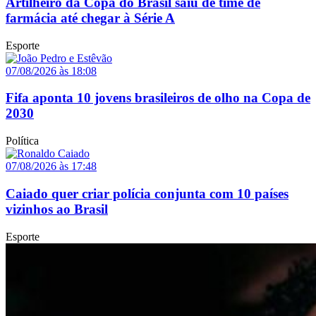
Artilheiro da Copa do Brasil saiu de time de
farmácia até chegar à Série A
Esporte
07/08/2026 às 18:08
Fifa aponta 10 jovens brasileiros de olho na Copa de
2030
Política
07/08/2026 às 17:48
Caiado quer criar polícia conjunta com 10 países
vizinhos ao Brasil
Esporte