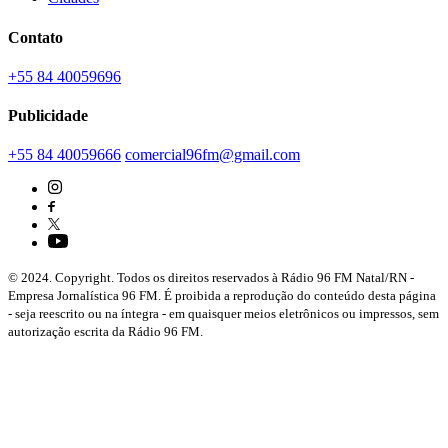
Contato
+55 84 40059696
Publicidade
+55 84 40059666
comercial96fm@gmail.com
© 2024. Copyright. Todos os direitos reservados à Rádio 96 FM Natal/RN -
Empresa Jornalística 96 FM. É proibida a reprodução do conteúdo desta página
- seja reescrito ou na íntegra - em quaisquer meios eletrônicos ou impressos, sem
autorização escrita da Rádio 96 FM.