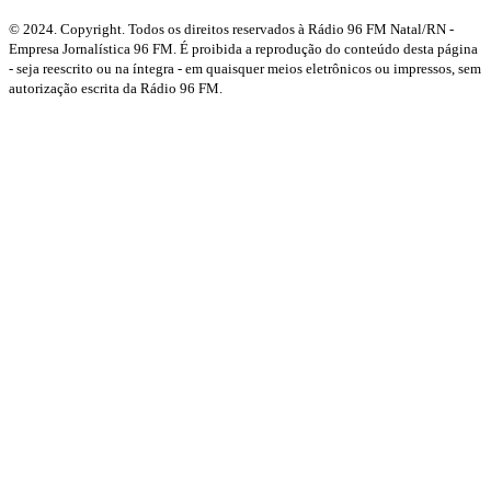
© 2024. Copyright. Todos os direitos reservados à Rádio 96 FM Natal/RN -
Empresa Jornalística 96 FM. É proibida a reprodução do conteúdo desta página
- seja reescrito ou na íntegra - em quaisquer meios eletrônicos ou impressos, sem
autorização escrita da Rádio 96 FM.