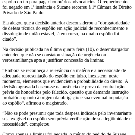
espólio do tio para pagar honorários advocatícios. O requerimento
foi negado em 1ª instância e Suzane recorreu à 1ª Câmara de Direito
Privado de São Paulo.
Ela alegou que a decisão anterior desconsiderou a “obrigatoriedade
de defesa técnica do espólio em ação judicial de reconhecimento e
dissolução de união estável, já em curso, na qual o espólio foi
citado”.
Na decisão publicada na última quarta-feira (10), o desembargador
entendeu que não se constatou situação de urgência ou
verossimilhança apta a justificar concessão da liminar.
“Embora se reconheça a relevância da matéria e a necessidade de
adequada representação do espólio em juízo, inexistem, neste
momento, elementos que evidenciem a probabilidade do direito. A
decisão agravada baseou-se na ausência de prova da contratação
prévia de honorários pelo falecido, questão que demanda instrução
probatória quanto à origem da obrigação e sua eventual imputação
ao espólio“, afirmou o magistrado.
“Não se pode presumir que toda despesa indicada pelo inventariante
seja exigível do espólio sem prévia verificação de sua legitimidade e
necessidade”, completou.
Como apenas a liminar foi negada, o mérito do pedido de Suzane