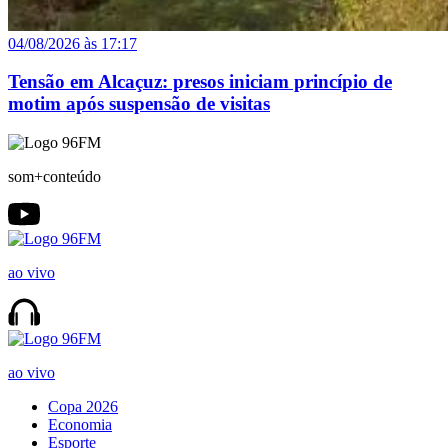
04/08/2026 às 17:17
Tensão em Alcaçuz: presos iniciam princípio de
motim após suspensão de visitas
som+conteúdo
ao vivo
ao vivo
Copa 2026
Economia
Esporte