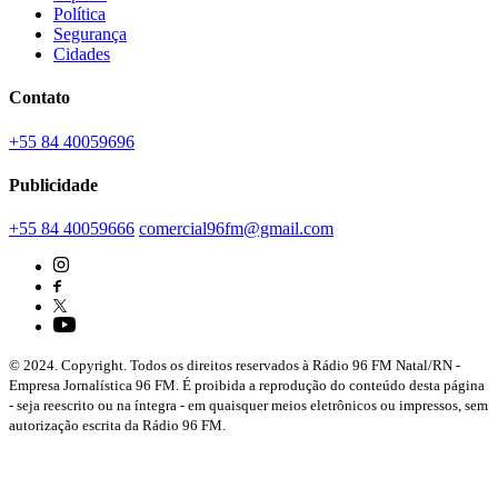
Política
Segurança
Cidades
Contato
+55 84 40059696
Publicidade
+55 84 40059666
comercial96fm@gmail.com
© 2024. Copyright. Todos os direitos reservados à Rádio 96 FM Natal/RN -
Empresa Jornalística 96 FM. É proibida a reprodução do conteúdo desta página
- seja reescrito ou na íntegra - em quaisquer meios eletrônicos ou impressos, sem
autorização escrita da Rádio 96 FM.