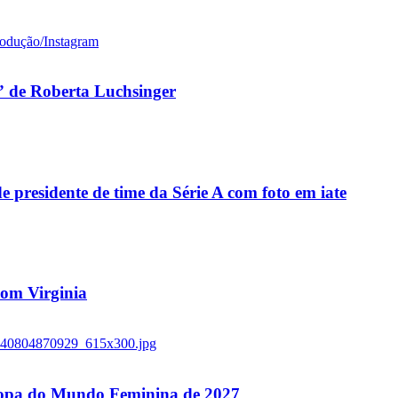
 de Roberta Luchsinger
residente de time da Série A com foto em iate
 com Virginia
 Copa do Mundo Feminina de 2027