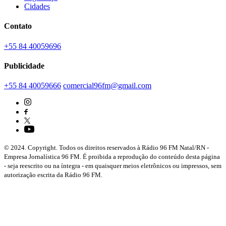
Cidades
Contato
+55 84 40059696
Publicidade
+55 84 40059666
comercial96fm@gmail.com
© 2024. Copyright. Todos os direitos reservados à Rádio 96 FM Natal/RN -
Empresa Jornalística 96 FM. É proibida a reprodução do conteúdo desta página
- seja reescrito ou na íntegra - em quaisquer meios eletrônicos ou impressos, sem
autorização escrita da Rádio 96 FM.