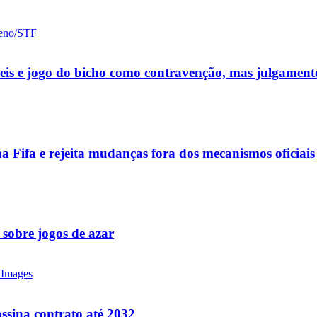
ueis e jogo do bicho como contravenção, mas julgamen
a Fifa e rejeita mudanças fora dos mecanismos oficiais
 sobre jogos de azar
ssina contrato até 2032