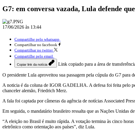
G7: em conversa vazada, Lula defende qu
17/06/2026 às 13:44
Compartilhe pelo whatsapp
Compartilhar no facebook
Compartilhar no twitter
Compartilhe pelo email
Link copiado para a área de transferênci
Copiar link da notícia
O presidente Lula aproveitou sua passagem pela cúpula do G7 para de
A noticia é da coluna de IGOR GADELHA. A defesa foi feita pelo peti
chanceler alemão, Friedrich Merz.
A fala foi captada por câmeras da agência de notícias Associated Press
Em seguida, o mandatário brasileiro ressalta que as Nações Unidas d
“A eleição no Brasil é muito rápida. A votação termina às cinco horas
eletrônico como orientação aos países”, diz Lula.