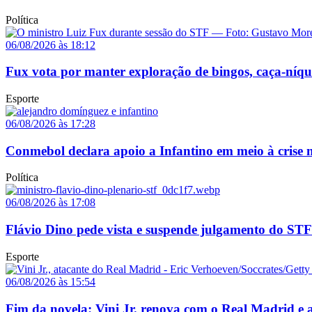
Política
06/08/2026 às 18:12
Fux vota por manter exploração de bingos, caça-níq
Esporte
06/08/2026 às 17:28
Conmebol declara apoio a Infantino em meio à crise n
Política
06/08/2026 às 17:08
Flávio Dino pede vista e suspende julgamento do STF
Esporte
06/08/2026 às 15:54
Fim da novela: Vini Jr. renova com o Real Madrid e a