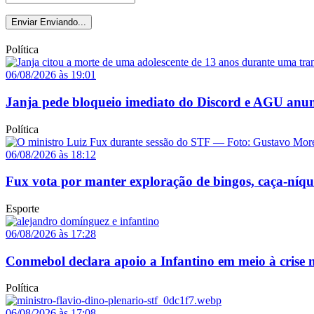
Enviar
Enviando...
Política
06/08/2026 às 19:01
Janja pede bloqueio imediato do Discord e AGU anun
Política
06/08/2026 às 18:12
Fux vota por manter exploração de bingos, caça-níq
Esporte
06/08/2026 às 17:28
Conmebol declara apoio a Infantino em meio à crise n
Política
06/08/2026 às 17:08