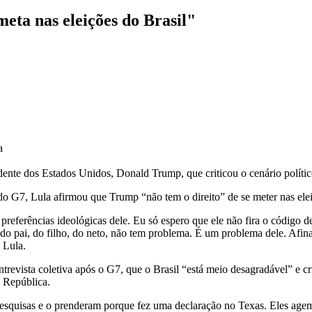
eta nas eleições do Brasil"
a
sidente dos Estados Unidos, Donald Trump, que criticou o cenário polít
o G7, Lula afirmou que Trump “não tem o direito” de se meter nas eleiç
as preferências ideológicas dele. Eu só espero que ele não fira o código 
o pai, do filho, do neto, não tem problema. É um problema dele. Afinal
 Lula.
ntrevista coletiva após o G7, que o Brasil “está meio desagradável” e
 República.
pesquisas e o prenderam porque fez uma declaração no Texas. Eles ag