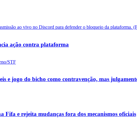
cia ação contra plataforma
ueis e jogo do bicho como contravenção, mas julgamen
a Fifa e rejeita mudanças fora dos mecanismos oficiais