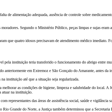
 a falta de alimentação adequada, ausência de controle sobre medicamen
moradores. Segundo o Ministério Público, peças limpas e sujas eram ar
taram que quatro idosos precisavam de atendimento médico imediato. Fo
la instituição teria transferido o funcionamento do abrigo entre munic
ido anteriormente em Extremoz e São Gonçalo do Amarante, antes da in
na instituição até que a situação seja regularizada.
 melhorar as condições de higiene, limpeza e salubridade do local. A J
atuar na instituição.
om representantes das áreas de assistência social, saúde e vigilância 
no Rio Grande do Norte, a Justiça também determinou que a Secretaria 