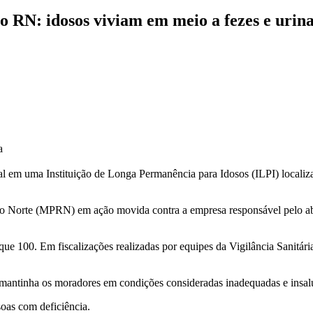
o RN: idosos viviam em meio a fezes e urin
a
al em uma Instituição de Longa Permanência para Idosos (ILPI) locali
 do Norte (MPRN) em ação movida contra a empresa responsável pelo 
 100. Em fiscalizações realizadas por equipes da Vigilância Sanitária
 e mantinha os moradores em condições consideradas inadequadas e insal
soas com deficiência.