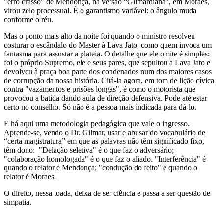
"erro crasso" de Mendonça, na versão “Gilmardiana”, em Moraes,
virou zelo processual. É o garantismo variável: o ângulo muda
conforme o réu.
Mas o ponto mais alto da noite foi quando o ministro resolveu
costurar o escândalo do Master à Lava Jato, como quem invoca um
fantasma para assustar a plateia. O detalhe que ele omite é simples:
foi o próprio Supremo, ele e seus pares, que sepultou a Lava Jato e
devolveu à praça boa parte dos condenados num dos maiores casos
de corrupção da nossa história. Citá-la agora, em tom de lição cívica
contra "vazamentos e prisões longas", é como o motorista que
provocou a batida dando aula de direção defensiva. Pode até estar
certo no conselho. Só não é a pessoa mais indicada para dá-lo.
E há aqui uma metodologia pedagógica que vale o ingresso.
Aprende-se, vendo o Dr. Gilmar, usar e abusar do vocabulário de
“certa magistratura” em que as palavras não têm significado fixo,
têm dono: "Delação seletiva" é o que faz o adversário;
"colaboração homologada" é o que faz o aliado. "Interferência" é
quando o relator é Mendonça; "condução do feito" é quando o
relator é Moraes.
O direito, nessa toada, deixa de ser ciência e passa a ser questão de
simpatia.