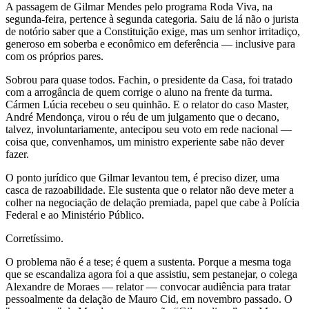
A passagem de Gilmar Mendes pelo programa Roda Viva, na
segunda-feira, pertence à segunda categoria. Saiu de lá não o jurista
de notório saber que a Constituição exige, mas um senhor irritadiço,
generoso em soberba e econômico em deferência — inclusive para
com os próprios pares.
Sobrou para quase todos. Fachin, o presidente da Casa, foi tratado
com a arrogância de quem corrige o aluno na frente da turma.
Cármen Lúcia recebeu o seu quinhão. E o relator do caso Master,
André Mendonça, virou o réu de um julgamento que o decano,
talvez, involuntariamente, antecipou seu voto em rede nacional —
coisa que, convenhamos, um ministro experiente sabe não dever
fazer.
O ponto jurídico que Gilmar levantou tem, é preciso dizer, uma
casca de razoabilidade. Ele sustenta que o relator não deve meter a
colher na negociação de delação premiada, papel que cabe à Polícia
Federal e ao Ministério Público.
Corretíssimo.
O problema não é a tese; é quem a sustenta. Porque a mesma toga
que se escandaliza agora foi a que assistiu, sem pestanejar, o colega
Alexandre de Moraes — relator — convocar audiência para tratar
pessoalmente da delação de Mauro Cid, em novembro passado. O