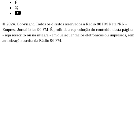
© 2024. Copyright. Todos os direitos reservados à Rádio 96 FM Natal/RN -
Empresa Jornalística 96 FM. É proibida a reprodução do conteúdo desta página
- seja reescrito ou na íntegra - em quaisquer meios eletrônicos ou impressos, sem
autorização escrita da Rádio 96 FM.