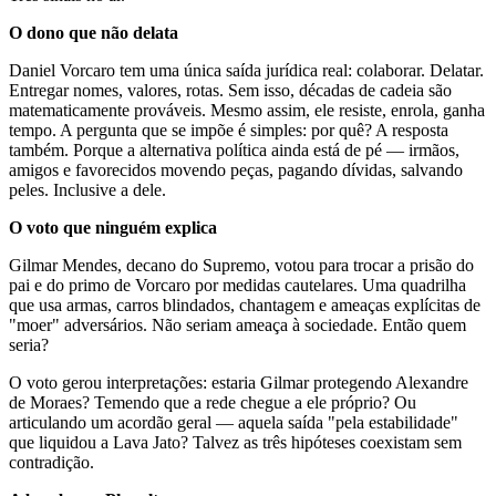
O dono que não delata
Daniel Vorcaro tem uma única saída jurídica real: colaborar. Delatar.
Entregar nomes, valores, rotas. Sem isso, décadas de cadeia são
matematicamente prováveis. Mesmo assim, ele resiste, enrola, ganha
tempo. A pergunta que se impõe é simples: por quê? A resposta
também. Porque a alternativa política ainda está de pé — irmãos,
amigos e favorecidos movendo peças, pagando dívidas, salvando
peles. Inclusive a dele.
O voto que ninguém explica
Gilmar Mendes, decano do Supremo, votou para trocar a prisão do
pai e do primo de Vorcaro por medidas cautelares. Uma quadrilha
que usa armas, carros blindados, chantagem e ameaças explícitas de
"moer" adversários. Não seriam ameaça à sociedade. Então quem
seria?
O voto gerou interpretações: estaria Gilmar protegendo Alexandre
de Moraes? Temendo que a rede chegue a ele próprio? Ou
articulando um acordão geral — aquela saída "pela estabilidade"
que liquidou a Lava Jato? Talvez as três hipóteses coexistam sem
contradição.