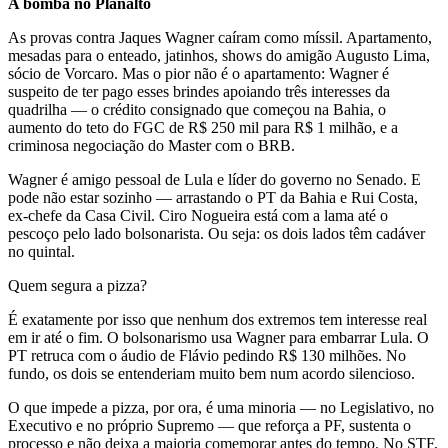
A bomba no Planalto
As provas contra Jaques Wagner caíram como míssil. Apartamento,
mesadas para o enteado, jatinhos, shows do amigão Augusto Lima,
sócio de Vorcaro. Mas o pior não é o apartamento: Wagner é
suspeito de ter pago esses brindes apoiando três interesses da
quadrilha — o crédito consignado que começou na Bahia, o
aumento do teto do FGC de R$ 250 mil para R$ 1 milhão, e a
criminosa negociação do Master com o BRB.
Wagner é amigo pessoal de Lula e líder do governo no Senado. E
pode não estar sozinho — arrastando o PT da Bahia e Rui Costa,
ex-chefe da Casa Civil. Ciro Nogueira está com a lama até o
pescoço pelo lado bolsonarista. Ou seja: os dois lados têm cadáver
no quintal.
Quem segura a pizza?
É exatamente por isso que nenhum dos extremos tem interesse real
em ir até o fim. O bolsonarismo usa Wagner para embarrar Lula. O
PT retruca com o áudio de Flávio pedindo R$ 130 milhões. No
fundo, os dois se entenderiam muito bem num acordo silencioso.
O que impede a pizza, por ora, é uma minoria — no Legislativo, no
Executivo e no próprio Supremo — que reforça a PF, sustenta o
processo e não deixa a maioria comemorar antes do tempo. No STF,