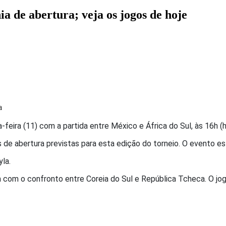
de abertura; veja os jogos de hoje
a
-feira (11) com a partida entre
México
e
África do Sul
, às 16h (
as de abertura previstas para esta edição do torneio. O evento 
yla
.
da com o confronto entre
Coreia do Sul
e
República Tcheca
. O jo