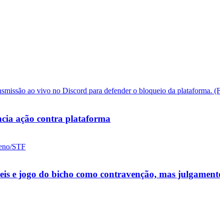
cia ação contra plataforma
ueis e jogo do bicho como contravenção, mas julgamen