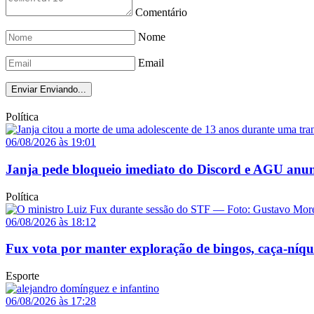
Comentário
Nome
Email
Enviar
Enviando...
Política
06/08/2026 às 19:01
Janja pede bloqueio imediato do Discord e AGU anun
Política
06/08/2026 às 18:12
Fux vota por manter exploração de bingos, caça-níq
Esporte
06/08/2026 às 17:28