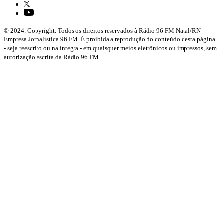
© 2024. Copyright. Todos os direitos reservados à Rádio 96 FM Natal/RN -
Empresa Jornalística 96 FM. É proibida a reprodução do conteúdo desta página
- seja reescrito ou na íntegra - em quaisquer meios eletrônicos ou impressos, sem
autorização escrita da Rádio 96 FM.