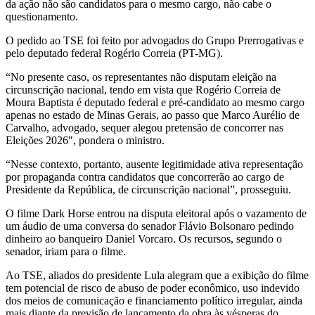
da ação não são candidatos para o mesmo cargo, não cabe o
questionamento.
O pedido ao TSE foi feito por advogados do Grupo Prerrogativas e
pelo deputado federal Rogério Correia (PT-MG).
“No presente caso, os representantes não disputam eleição na
circunscrição nacional, tendo em vista que Rogério Correia de
Moura Baptista é deputado federal e pré-candidato ao mesmo cargo
apenas no estado de Minas Gerais, ao passo que Marco Aurélio de
Carvalho, advogado, sequer alegou pretensão de concorrer nas
Eleições 2026″, pondera o ministro.
“Nesse contexto, portanto, ausente legitimidade ativa representação
por propaganda contra candidatos que concorrerão ao cargo de
Presidente da República, de circunscrição nacional”, prosseguiu.
O filme Dark Horse entrou na disputa eleitoral após o vazamento de
um áudio de uma conversa do senador Flávio Bolsonaro pedindo
dinheiro ao banqueiro Daniel Vorcaro. Os recursos, segundo o
senador, iriam para o filme.
Ao TSE, aliados do presidente Lula alegram que a exibição do filme
tem potencial de risco de abuso de poder econômico, uso indevido
dos meios de comunicação e financiamento político irregular, ainda
mais diante da previsão de lançamento da obra às vésperas do