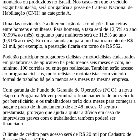
montados ou produzidos no Brasil. Nos casos em que o veículo
exigir habilitação, será obrigatória a posse de Carteira Nacional de
Habilitação (CNH) na categoria A.
Uma das novidades é a diferenciação das condições financeiras
entre homens e mulheres. Para homens, a taxa será de 12,5% ao ano
(0,99% ao mês), enquanto para mulheres será de 11,5% ao ano
(0,91% ao mês). Em uma simulação para um financiamento de R$
21 mil, por exemplo, a prestação ficaria em torno de R$ 552.
Poderão participar entregadores ciclistas e motociclistas cadastrados
em plataformas de aplicativo há pelo menos seis meses e com, no
mínimo, 100 corridas ou entregas realizadas. Também terão acesso
ao programa ciclistas, motofretistas e mototaxistas com vínculo
formal de trabalho há pelo menos seis meses na mesma empresa.
Com garantia do Fundo de Garantia de Operações (FGO), a nova
etapa do Programa Mover permitirá o financiamento de um veículo
por beneficiário, e os trabalhadores terão dois meses para começar a
pagar e prazo de financiamento de até 48 meses. O seguro
prestamista, proteção que ajuda a quitar a dívida em caso de
imprevistos graves com o trabalhador, também poderá ser
financiado.
O limite de crédito para acesso será de R$ 20 mil por Cadastro de
Pessoas Físicas (CPF).