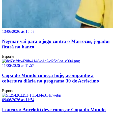
13/06/2026 às 15:57
Neymar vai para o jogo contra o Marrocos; jogador
ficará no banco
Esporte
11/06/2026 às 11:57
Copa do Mundo começa hoje; acompanhe a
cobertura diária no programa 30 de Acréscimo
Esporte
09/06/2026 às 11:54
Loucura: Ancelotti deve começar Copa do Mundo