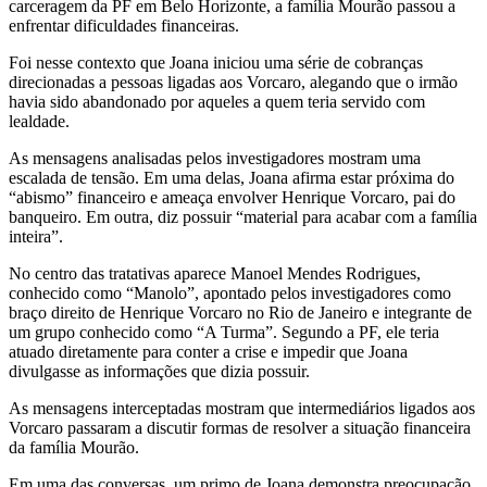
carceragem da PF em Belo Horizonte, a família Mourão passou a
enfrentar dificuldades financeiras.
Foi nesse contexto que Joana iniciou uma série de cobranças
direcionadas a pessoas ligadas aos Vorcaro, alegando que o irmão
havia sido abandonado por aqueles a quem teria servido com
lealdade.
As mensagens analisadas pelos investigadores mostram uma
escalada de tensão. Em uma delas, Joana afirma estar próxima do
“abismo” financeiro e ameaça envolver Henrique Vorcaro, pai do
banqueiro. Em outra, diz possuir “material para acabar com a família
inteira”.
No centro das tratativas aparece Manoel Mendes Rodrigues,
conhecido como “Manolo”, apontado pelos investigadores como
braço direito de Henrique Vorcaro no Rio de Janeiro e integrante de
um grupo conhecido como “A Turma”. Segundo a PF, ele teria
atuado diretamente para conter a crise e impedir que Joana
divulgasse as informações que dizia possuir.
As mensagens interceptadas mostram que intermediários ligados aos
Vorcaro passaram a discutir formas de resolver a situação financeira
da família Mourão.
Em uma das conversas, um primo de Joana demonstra preocupação