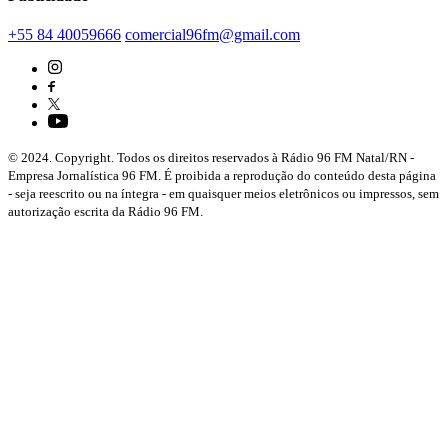
+55 84 40059666
comercial96fm@gmail.com
© 2024. Copyright. Todos os direitos reservados à Rádio 96 FM Natal/RN -
Empresa Jornalística 96 FM. É proibida a reprodução do conteúdo desta página
- seja reescrito ou na íntegra - em quaisquer meios eletrônicos ou impressos, sem
autorização escrita da Rádio 96 FM.