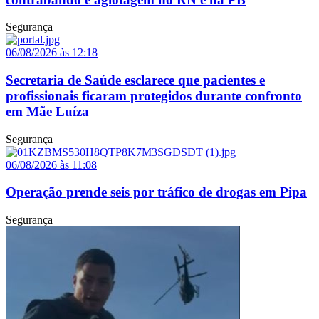
Segurança
06/08/2026 às 12:18
Secretaria de Saúde esclarece que pacientes e
profissionais ficaram protegidos durante confronto
em Mãe Luíza
Segurança
06/08/2026 às 11:08
Operação prende seis por tráfico de drogas em Pipa
Segurança