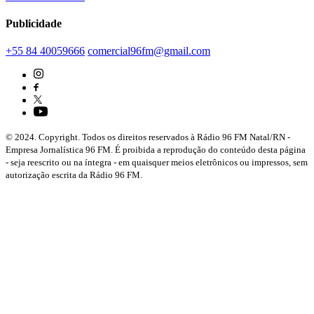
Publicidade
+55 84 40059666
comercial96fm@gmail.com
© 2024. Copyright. Todos os direitos reservados à Rádio 96 FM Natal/RN -
Empresa Jornalística 96 FM. É proibida a reprodução do conteúdo desta página
- seja reescrito ou na íntegra - em quaisquer meios eletrônicos ou impressos, sem
autorização escrita da Rádio 96 FM.