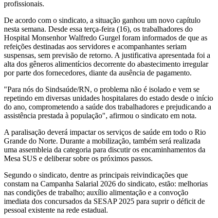
profissionais.
De acordo com o sindicato, a situação ganhou um novo capítulo
nesta semana. Desde essa terça-feira (16), os trabalhadores do
Hospital Monsenhor Walfredo Gurgel foram informados de que as
refeições destinadas aos servidores e acompanhantes seriam
suspensas, sem previsão de retorno. A justificativa apresentada foi a
alta dos gêneros alimentícios decorrente do abastecimento irregular
por parte dos fornecedores, diante da ausência de pagamento.
"Para nós do Sindsaúde/RN, o problema não é isolado e vem se
repetindo em diversas unidades hospitalares do estado desde o início
do ano, comprometendo a saúde dos trabalhadores e prejudicando a
assistência prestada à população", afirmou o sindicato em nota.
A paralisação deverá impactar os serviços de saúde em todo o Rio
Grande do Norte. Durante a mobilização, também será realizada
uma assembleia da categoria para discutir os encaminhamentos da
Mesa SUS e deliberar sobre os próximos passos.
Segundo o sindicato, dentre as principais reivindicações que
constam na Campanha Salarial 2026 do sindicato, estão: melhorias
nas condições de trabalho; auxílio alimentação e a convoção
imediata dos concursados da SESAP 2025 para suprir o déficit de
pessoal existente na rede estadual.