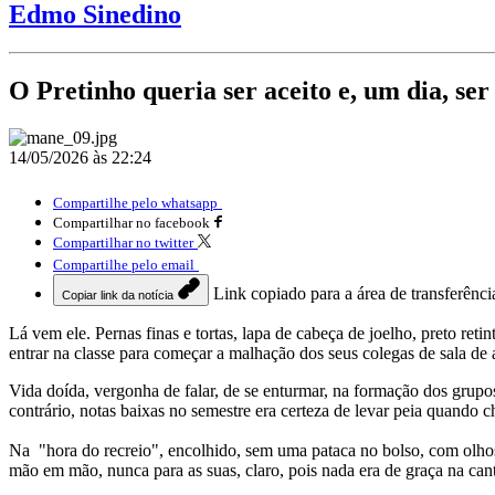
Edmo Sinedino
O Pretinho queria ser aceito e, um dia, se
14/05/2026 às 22:24
Compartilhe pelo whatsapp
Compartilhar no facebook
Compartilhar no twitter
Compartilhe pelo email
Link copiado para a área de transferênci
Copiar link da notícia
Lá vem ele. Pernas finas e tortas, lapa de cabeça de joelho, preto ret
entrar na classe para começar a malhação dos seus colegas de sala de
Vida doída, vergonha de falar, de se enturmar, na formação dos grupo
contrário, notas baixas no semestre era certeza de levar peia quando
Na "hora do recreio", encolhido, sem uma pataca no bolso, com olhos
mão em mão, nunca para as suas, claro, pois nada era de graça na can