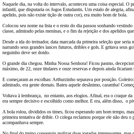
Naquele dia, na volta do intervalo, aconteceu uma coisa especial. O pr
infantil, que disputaria os Jogos Estudantis. Um estalo de alegria, a
apelido, pois não existe tição de outra cor), era muito bom de bola.
Colocou seu nome na lista e o resto do dia passou sonhando vestindo 
classe, admirado pelas meninas, e o fim da rejeição e dos apelidos q
Desde a ida do treinador, data marcada da primeira seleção que seria n
narrando seus grandes lances futuros, dribles e gols. E gritava seus 
neguinho deve ser doido.
O grande dia chegou. Minha Nossa Senhora! Ficou pasmo, decepcionad
máximo, de 22, onze titulares e onze reservas e depois ainda ficariam
E começaram as escolhas: Arthurzinho separava por posição. Goleiro: a
admirado, era gente demais. Bateu aquele desânimo, caramba! Começo
Voltava à lembrança, no entanto, aos elogios. Afinal, era o craque d
era sempre decisivo e escolhido como melhor. E era, além disso, o pi
A bola rolou, divididos os times, ficou esperando um bom tempo, mas
primeira tentativa de drible. O colega reclamou porque ele não deu o
acompanhava sempre.
No final do treino conseguiu realizar duas jogadas interessantes, mas 