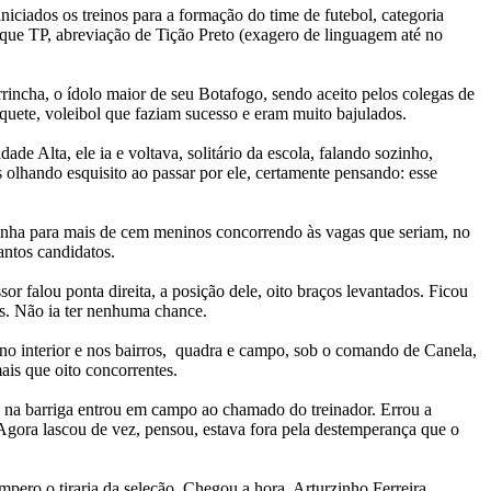
niciados os treinos para a formação do time de futebol, categoria
am que TP, abreviação de Tição Preto (exagero de linguagem até no
rincha, o ídolo maior de seu Botafogo, sendo aceito pelos colegas de
quete, voleibol que faziam sucesso e eram muito bajulados.
de Alta, ele ia e voltava, solitário da escola, falando sozinho,
s olhando esquisito ao passar por ele, certamente pensando: esse
inha para mais de cem meninos concorrendo às vagas que seriam, no
antos candidatos.
r falou ponta direita, a posição dele, oito braços levantados. Ficou
os. Não ia ter nenhuma chance.
 no interior e nos bairros, quadra e campo, sob o comando de Canela,
ais que oito concorrentes.
e na barriga entrou em campo ao chamado do treinador. Errou a
 Agora lascou de vez, pensou, estava fora pela destemperança que o
mpero o tiraria da seleção. Chegou a hora. Arturzinho Ferreira,