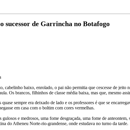
r o sucessor de Garrincha no Botafogo
a
into, cabelinho baixo, enrolado, o pai não permitia que cescesse de jeit
 aula. Os brancos, filhinhos de classe média baixa, mas que, mesmo ass
s quase sempre era deixado de lado e os professores é que se encarregav
 chegasse em casa com o boltim com cores vermelhas.
 gulosos e medrosos, uma fome desgraçada, uma fome de anteontem, só 
tina do Atheneu Norte-rio-grandense, onde estudava no turno da tarde.