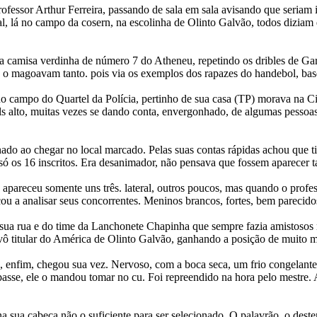
ofessor Arthur Ferreira, passando de sala em sala avisando que seriam i
final, lá no campo da cosern, na escolinha de Olinto Galvão, todos dizi
a camisa verdinha de número 7 do Atheneu, repetindo os dribles de Gar
ue o magoavam tanto. pois via os exemplos dos rapazes do handebol, bas
o campo do Quartel da Polícia, pertinho de sua casa (TP) morava na Cida
gols alto, muitas vezes se dando conta, envergonhado, de algumas pessoa
o ao chegar no local marcado. Pelas suas contas rápidas achou que t
 só os 16 inscritos. Era desanimador, não pensava que fossem aparecer t
pareceu somente uns três. lateral, outros poucos, mas quando o professo
u a analisar seus concorrentes. Meninos brancos, fortes, bem parecid
a sua rua e do time da Lanchonete Chapinha que sempre fazia amistosos
vô titular do América de Olinto Galvão, ganhando a posição de muito m
, enfim, chegou sua vez. Nervoso, com a boca seca, um frio congelant
 passe, ele o mandou tomar no cu. Foi repreendido na hora pelo mestre.
na sua cabeça não o suficiente para ser selecionado. O palavrão, o deste