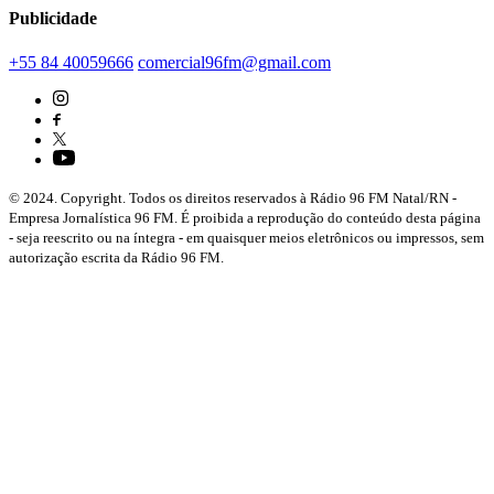
Publicidade
+55 84 40059666
comercial96fm@gmail.com
© 2024. Copyright. Todos os direitos reservados à Rádio 96 FM Natal/RN -
Empresa Jornalística 96 FM. É proibida a reprodução do conteúdo desta página
- seja reescrito ou na íntegra - em quaisquer meios eletrônicos ou impressos, sem
autorização escrita da Rádio 96 FM.