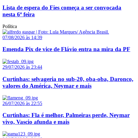
Lista de espera do Fies começa a ser convocada
nesta 6ª feira
Política
07/08/2026 às 14:39
Emenda Pix de vice de Flávio entra na mira da PF
29/07/2026 às 23:44
Curtinhas: selvageria no sub-20, oba-oba, Daronco,
valores do América, Neymar e mais
26/07/2026 às 22:55
Curtinhas: Fla é melhor, Palmeiras perde, Neymar
vivo, Vascio afunda e mais