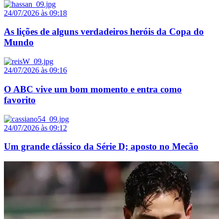
24/07/2026 às 09:18
As lições de alguns verdadeiros heróis da Copa do
Mundo
24/07/2026 às 09:16
O ABC vive um bom momento e entra como
favorito
24/07/2026 às 09:12
Um grande clássico da Série D; aposto no Mecão