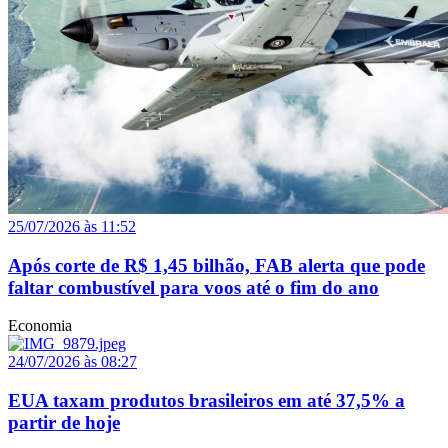
25/07/2026 às 11:52
Após corte de R$ 1,45 bilhão, FAB alerta que pode
faltar combustível para voos até o fim do ano
Economia
24/07/2026 às 08:27
EUA taxam produtos brasileiros em até 37,5% a
partir de hoje