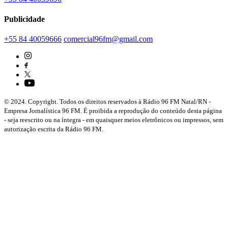
Publicidade
+55 84 40059666
comercial96fm@gmail.com
© 2024. Copyright. Todos os direitos reservados à Rádio 96 FM Natal/RN -
Empresa Jornalística 96 FM. É proibida a reprodução do conteúdo desta página
- seja reescrito ou na íntegra - em quaisquer meios eletrônicos ou impressos, sem
autorização escrita da Rádio 96 FM.