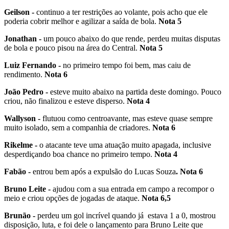
Geilson -
continuo a ter restrições ao volante, pois acho que ele
poderia cobrir melhor e agilizar a saída de bola.
Nota 5
Jonathan -
um pouco abaixo do que rende, perdeu muitas disputas
de bola e pouco pisou na área do Central.
Nota 5
Luiz Fernando -
no primeiro tempo foi bem, mas caiu de
rendimento.
Nota 6
João Pedro -
esteve muito abaixo na partida deste domingo. Pouco
criou, não finalizou e esteve disperso.
Nota 4
Wallyson -
flutuou como centroavante, mas esteve quase sempre
muito isolado, sem a companhia de criadores.
Nota 6
Rikelme -
o atacante teve uma atuação muito apagada, inclusive
desperdiçando boa chance no primeiro tempo.
Nota 4
Fabão -
entrou bem após a expulsão do Lucas Souza
. Nota 6
Bruno Leite -
ajudou com a sua entrada em campo a recompor o
meio e criou opções de jogadas de ataque.
Nota 6,5
Brunão -
perdeu um gol incrível quando já estava 1 a 0, mostrou
disposição, luta, e foi dele o lançamento para Bruno Leite que