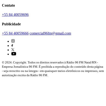
Contato
+55 84 40059696
Publicidade
+55 84 40059666
comercial96fm@gmail.com
© 2024. Copyright. Todos os direitos reservados à Rádio 96 FM Natal/RN -
Empresa Jornalística 96 FM. É proibida a reprodução do conteúdo desta página
- seja reescrito ou na íntegra - em quaisquer meios eletrônicos ou impressos, sem
autorização escrita da Rádio 96 FM.