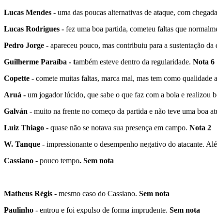
Lucas Mendes -
uma das poucas alternativas de ataque, com chegadas
Lucas Rodrigues -
fez uma boa partida, cometeu faltas que normalm
Pedro Jorge -
apareceu pouco, mas contribuiu para a sustentação da 
Guilherme Paraíba - t
ambém esteve dentro da regularidade.
Nota 6
Copette -
comete muitas faltas, marca mal, mas tem como qualidade a 
Aruá -
um jogador lúcido, que sabe o que faz com a bola e realizou b
Galván -
muito na frente no começo da partida e não teve uma boa a
Luiz Thiago -
quase não se notava sua presença em campo.
Nota 2
W. Tanque -
impressionante o desempenho negativo do atacante. Além
Cassiano -
pouco tempo
. Sem nota
Matheus Régis -
mesmo caso do Cassiano.
Sem nota
Paulinho -
entrou e foi expulso de forma imprudente.
Sem nota