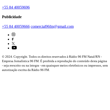
+55 84 40059696
Publicidade
+55 84 40059666
comercial96fm@gmail.com
© 2024. Copyright. Todos os direitos reservados à Rádio 96 FM Natal/RN -
Empresa Jornalística 96 FM. É proibida a reprodução do conteúdo desta página
- seja reescrito ou na íntegra - em quaisquer meios eletrônicos ou impressos, sem
autorização escrita da Rádio 96 FM.