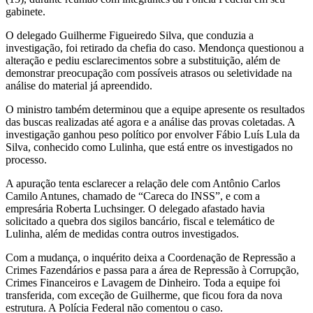
gabinete.
O delegado Guilherme Figueiredo Silva, que conduzia a
investigação, foi retirado da chefia do caso. Mendonça questionou a
alteração e pediu esclarecimentos sobre a substituição, além de
demonstrar preocupação com possíveis atrasos ou seletividade na
análise do material já apreendido.
O ministro também determinou que a equipe apresente os resultados
das buscas realizadas até agora e a análise das provas coletadas. A
investigação ganhou peso político por envolver
Fábio Luís Lula da
Silva
, conhecido como Lulinha, que está entre os investigados no
processo.
A apuração tenta esclarecer a relação dele com Antônio Carlos
Camilo Antunes, chamado de “Careca do INSS”, e com a
empresária
Roberta Luchsinger
. O delegado afastado havia
solicitado a quebra dos sigilos bancário, fiscal e telemático de
Lulinha, além de medidas contra outros investigados.
Com a mudança, o inquérito deixa a Coordenação de Repressão a
Crimes Fazendários e passa para a área de Repressão à Corrupção,
Crimes Financeiros e Lavagem de Dinheiro. Toda a equipe foi
transferida, com exceção de Guilherme, que ficou fora da nova
estrutura. A Polícia Federal não comentou o caso.