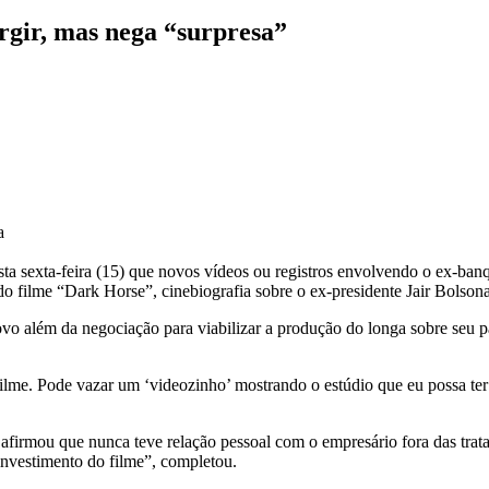
rgir, mas nega “surpresa”
a
ta sexta-feira (15) que novos vídeos ou registros envolvendo o ex-ban
do filme “Dark Horse”, cinebiografia sobre o ex-presidente
Jair Bolson
novo além da negociação para viabilizar a produção do longa sobre seu 
lme. Pode vazar um ‘videozinho’ mostrando o estúdio que eu possa ter e
irmou que nunca teve relação pessoal com o empresário fora das tratat
 investimento do filme”, completou.