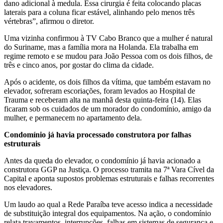
dano adicional à medula. Essa cirurgia é feita colocando placas
laterais para a coluna ficar estável, alinhando pelo menos três
vértebras”, afirmou o diretor.
Uma vizinha confirmou à TV Cabo Branco que a mulher é natural
do Suriname, mas a família mora na Holanda. Ela trabalha em
regime remoto e se mudou para João Pessoa com os dois filhos, de
três e cinco anos, por gostar do clima da cidade.
Após o acidente, os dois filhos da vítima, que também estavam no
elevador, sofreram escoriações, foram levados ao Hospital de
Trauma e receberam alta na manhã desta quinta-feira (14). Elas
ficaram sob os cuidados de um morador do condomínio, amigo da
mulher, e permanecem no apartamento dela.
Condomínio já havia processado construtora por falhas
estruturais
Antes da queda do elevador, o condomínio já havia acionado a
construtora GGP na Justiça. O processo tramita na 7ª Vara Cível da
Capital e aponta supostos problemas estruturais e falhas recorrentes
nos elevadores.
Um laudo ao qual a Rede Paraíba teve acesso indica a necessidade
de substituição integral dos equipamentos. Na ação, o condomínio
relata travamentos, interrupções, falhas em sistemas de segurança e