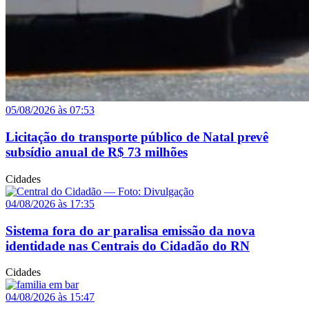
05/08/2026 às 07:53
Licitação do transporte público de Natal prevê
subsídio anual de R$ 73 milhões
Cidades
04/08/2026 às 17:35
Sistema fora do ar paralisa emissão da nova
identidade nas Centrais do Cidadão do RN
Cidades
04/08/2026 às 15:47