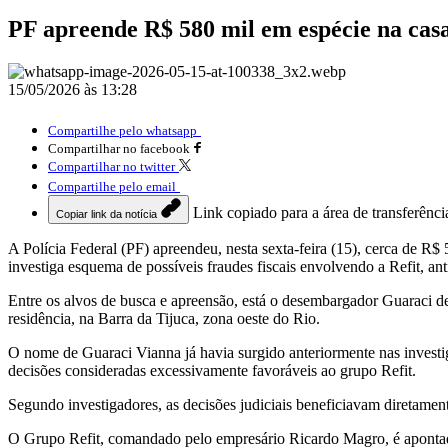
PF apreende R$ 580 mil em espécie na casa
15/05/2026 às 13:28
Compartilhe pelo whatsapp
Compartilhar no facebook
Compartilhar no twitter
Compartilhe pelo email
Link copiado para a área de transferênci
Copiar link da notícia
A Polícia Federal (PF) apreendeu, nesta sexta-feira (15), cerca de R
investiga esquema de possíveis fraudes fiscais envolvendo a Refit, a
Entre os alvos de busca e apreensão, está o desembargador Guaraci 
residência, na Barra da Tijuca, zona oeste do Rio.
O nome de Guaraci Vianna já havia surgido anteriormente nas investi
decisões consideradas excessivamente favoráveis ao grupo Refit.
Segundo investigadores, as decisões judiciais beneficiavam diretamen
O Grupo Refit, comandado pelo empresário Ricardo Magro, é apontado