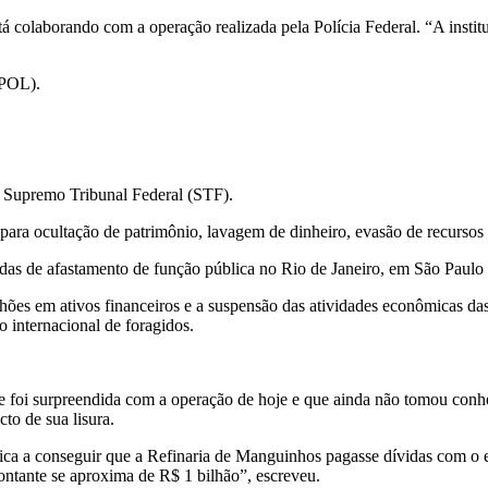
stá colaborando com a operação realizada pela Polícia Federal. “A ins
GPOL).
o Supremo Tribunal Federal (STF).
 para ocultação de patrimônio, lavagem de dinheiro, evasão de recursos a
s de afastamento de função pública no Rio de Janeiro, em São Paulo e
hões em ativos financeiros e a suspensão das atividades econômicas d
 internacional de foragidos.
e foi surpreendida com a operação de hoje e que ainda não tomou conh
cto de sua lisura.
ca a conseguir que a Refinaria de Manguinhos pagasse dívidas com o est
ontante se aproxima de R$ 1 bilhão”, escreveu.