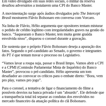
Em vídeo divulgado em suas redes sociais, o militar da reserva
desafiou adversários a instalarem uma CPI do Banco Master.
A movimentação surge após áudios divulgados pelo
The Intercept
Brasil
mostrarem Flávio Bolsonaro em conversa com Vorcaro.
Na linha de Flávio, Hélio argumenta que opositores tentam misturar
o pedido de crédito legítimo com irregularidades graves na gestão do
banco. "Saquearam o Banco Master, tem muita gente graúda
envolvida nisso", disparou o coronel durante a gravação.
Ele sustenta que o próprio Flávio Bolsonaro deseja a apuração dos
fatos. Segundo o pré-candidato ao Senado, o governo e integrantes
do PT é que tentam travar o processo no Legislativo.
“Vamos lavar a roupa suja, passar o Brasil limpo. Vamos abrir a CPI
e a CPMI (Comissão Parlamentar Mista de Inquérito) do Banco
Master”, provocou o pré-candidato. Hélio apresenta um tom
desafiador ao convocar os críticos para o embate direto: “Bora, vem
pro play, vamos pro jogo”.
Para o coronel, a tentativa de ligar o financiamento do filme a
possíveis desvios na banca privada é um "absurdo". Ele defende que
a transparência total irá separar as condutas dos envolvidos no
mercado financeiro da atuação política do clã Bolsonaro.