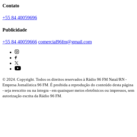
Contato
+55 84 40059696
Publicidade
+55 84 40059666
comercial96fm@gmail.com
© 2024. Copyright. Todos os direitos reservados à Rádio 96 FM Natal/RN -
Empresa Jornalística 96 FM. É proibida a reprodução do conteúdo desta página
- seja reescrito ou na íntegra - em quaisquer meios eletrônicos ou impressos, sem
autorização escrita da Rádio 96 FM.