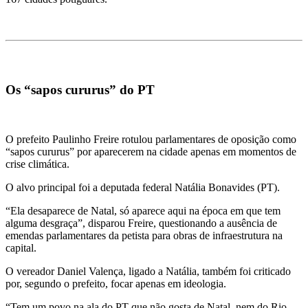
Os “sapos cururus” do PT
O prefeito Paulinho Freire rotulou parlamentares de oposição como
“sapos cururus” por aparecerem na cidade apenas em momentos de
crise climática.
O alvo principal foi a deputada federal Natália Bonavides (PT).
“Ela desaparece de Natal, só aparece aqui na época em que tem
alguma desgraça”, disparou Freire, questionando a ausência de
emendas parlamentares da petista para obras de infraestrutura na
capital.
O vereador Daniel Valença, ligado a Natália, também foi criticado
por, segundo o prefeito, focar apenas em ideologia.
“Tem um povo na ala do PT que não gosta de Natal, nem do Rio