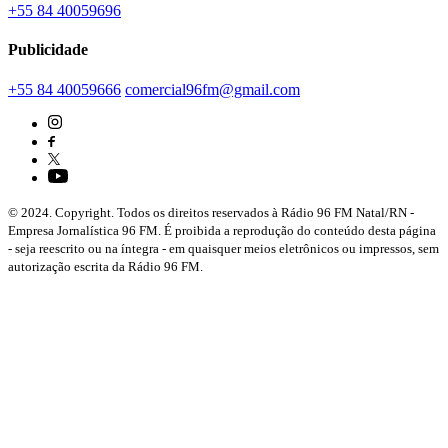
+55 84 40059696
Publicidade
+55 84 40059666
comercial96fm@gmail.com
© 2024. Copyright. Todos os direitos reservados à Rádio 96 FM Natal/RN -
Empresa Jornalística 96 FM. É proibida a reprodução do conteúdo desta página
- seja reescrito ou na íntegra - em quaisquer meios eletrônicos ou impressos, sem
autorização escrita da Rádio 96 FM.