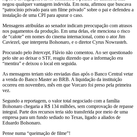
negou qualquer vantagem indevida. Em nota, afirmou que buscava
“patrocínio privado para um filme privado” sobre o pai e defendeu a
instalação de uma CPI para apurar o caso.
Mensagens atribuídas ao senador indicam preocupação com atrasos
nos pagamentos da produção. Em uma delas, ele menciona o risco
de “calote” em nomes do cinema internacional, como o ator Jim
Caviezel, que interpreta Bolsonaro, e o diretor Cyrus Nowrasteh.
Procurado pelo
Intercept
, Flávio não comentou. Ao ser questionado
pelo site ao deixar o STF, reagiu dizendo que a informação era
“mentira” e deixou o local em seguida.
As mensagens teriam sido enviadas dias após o Banco Central vetar
a venda do Banco Master ao BRB. A liquidação da instituição
ocorreu em novembro, mês em que Vorcaro foi preso pela primeira
vez.
Segundo a reportagem, o valor total negociado com a família
Bolsonaro chegaria a R$ 134 milhões, sem comprovação de repasse
integral. Parte dos recursos teria sido transferida por meio de uma
empresa para um fundo sediado no Texas, ligado a aliados de
Eduardo Bolsonaro.
Pense numa “queimação de filme”!