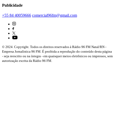
Publicidade
+55 84 40059666
comercial96fm@gmail.com
© 2024. Copyright. Todos os direitos reservados à Rádio 96 FM Natal/RN -
Empresa Jornalística 96 FM. É proibida a reprodução do conteúdo desta página
- seja reescrito ou na íntegra - em quaisquer meios eletrônicos ou impressos, sem
autorização escrita da Rádio 96 FM.