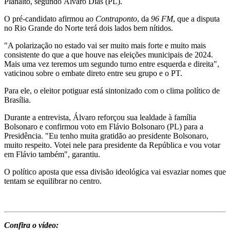
Planalto, segundo Álvaro Dias (PL).
O pré-candidato afirmou ao
Contraponto
, da
96 FM
, que a disputa
no Rio Grande do Norte terá dois lados bem nítidos.
"A polarização no estado vai ser muito mais forte e muito mais
consistente do que a que houve nas eleições municipais de 2024.
Mais uma vez teremos um segundo turno entre esquerda e direita",
vaticinou sobre o embate direto entre seu grupo e o PT.
Para ele, o eleitor potiguar está sintonizado com o clima político de
Brasília.
Durante a entrevista, Álvaro reforçou sua lealdade à família
Bolsonaro e confirmou voto em Flávio Bolsonaro (PL) para a
Presidência. "Eu tenho muita gratidão ao presidente Bolsonaro,
muito respeito. Votei nele para presidente da República e vou votar
em Flávio também", garantiu.
O político aposta que essa divisão ideológica vai esvaziar nomes que
tentam se equilibrar no centro.
Confira o vídeo: