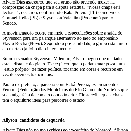
Álvaro Dias assegurou que seu grupo não pretende mexer na
composição da chapa para a disputa estadual. "Nossa chapa está
fechada", declarou, confirmando Babá Pereira (PL) como vice e
Coronel Hélio (PL) e Styvenson Valentim (Podemos) para o
Senado.
A movimentação ocorre em meio a especulações sobre a saída de
Styvenson para um palanque alternativo ao lado do empresário
Flávio Rocha (Novo). Segundo o pré-candidato, o grupo está unido
e o martelo já foi batido internamente.
Sobre o senador Styvenson Valentim, Álvaro negou que o aliado
esteja distante do pleito. Ele explicou que o parlamentar possui um
"estilo próprio" de fazer política, focando em obras e recursos em
vez de eventos tradicionais.
Para o ex-prefeito, a parceria com Babá Pereira, ex-presidente da
Femurn (Federação dos Municípios do Rio Grande do Norte), supre
sua antiga falta de contato com o interior. Ele acredita que a chapa
tem o equilíbrio ideal para percorrer o estado.
Allyson, candidato da esquerda
Álvaro Dias não poupou críticas ao ex-prefeito de Mossoró, Allyson