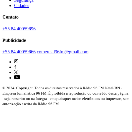
Segurança
Cidades
Contato
+55 84 40059696
Publicidade
+55 84 40059666
comercial96fm@gmail.com
© 2024. Copyright. Todos os direitos reservados à Rádio 96 FM Natal/RN -
Empresa Jornalística 96 FM. É proibida a reprodução do conteúdo desta página
- seja reescrito ou na íntegra - em quaisquer meios eletrônicos ou impressos, sem
autorização escrita da Rádio 96 FM.