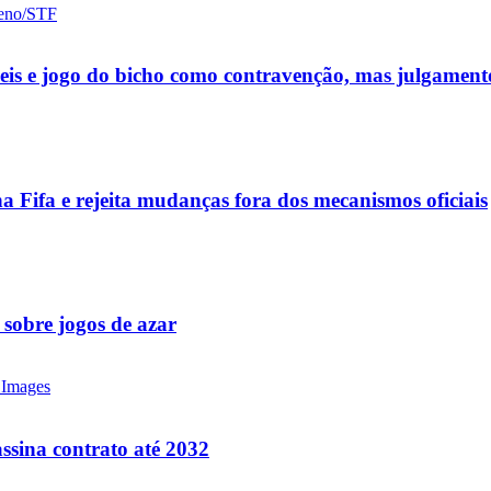
ueis e jogo do bicho como contravenção, mas julgamen
a Fifa e rejeita mudanças fora dos mecanismos oficiais
 sobre jogos de azar
ssina contrato até 2032