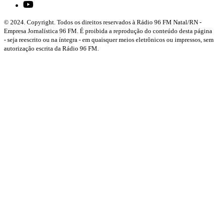
© 2024. Copyright. Todos os direitos reservados à Rádio 96 FM Natal/RN -
Empresa Jornalística 96 FM. É proibida a reprodução do conteúdo desta página
- seja reescrito ou na íntegra - em quaisquer meios eletrônicos ou impressos, sem
autorização escrita da Rádio 96 FM.