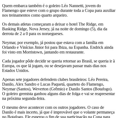
Quem embarca também é o goleiro Léo Nannetti, jovem do
Flamengo que esteve com o grupo durante toda a Copa para auxiliar
nos treinamentos como quarto arqueiro.
Os demais atletas começaram a deixar o hotel The Ridge, em
Basking Ridge, Nova Jersey, já na noite de domingo (5), dia da
derrota de 2 a 0 para os noruegueses.
Neymar, por exemplo, já postou que estava com a família em
Orlando e Vinícius Jinior foi para Ibiza, na Espanha. Endrick ainda
foi visto em Morristown, jantando em restaurante.
Cada jogador pôde decidir se queria retornar ao Brasil, se queria ir à
Europa, os que lá jogam, ou se desejavam passar mais dias nos
Estados Unidos.
Apenas sete jogadores defendem clubes brasileiros: Léo Pereira,
Danilo, Alex Sandro e Lucas Paquetá, quarteto do Flamengo,
Neymar (Santos), Weverton (Grêmio) e Danilo Santos (Botafogo).
O goleiro gremista ganhou alguns dias de folga e vai se reapresentar
na próxima segunda-feira.
O mesmo deve acontecer com os outros jogadores. O caso de
Danilo é mais incerto, já que é improvável que o volante permaneça
no Botafogo. Ele esperou o fim de sua participação na Copa para