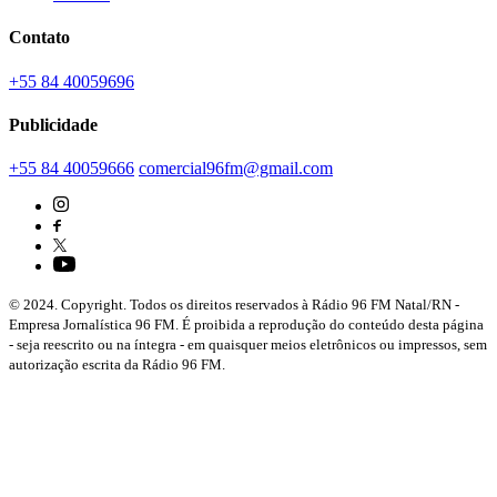
Contato
+55 84 40059696
Publicidade
+55 84 40059666
comercial96fm@gmail.com
© 2024. Copyright. Todos os direitos reservados à Rádio 96 FM Natal/RN -
Empresa Jornalística 96 FM. É proibida a reprodução do conteúdo desta página
- seja reescrito ou na íntegra - em quaisquer meios eletrônicos ou impressos, sem
autorização escrita da Rádio 96 FM.